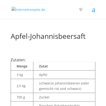
Apfel-Johannisbeersaft
Zutaten:
Menge
Zutat
3 kg
Äpfel
schwarze Johannisbeeren (oder
2,5 kg
gemischt rot und schwarz)
700 g
Zucker
Flaschen (hitzebeständig)