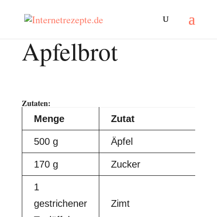
Apfelbrot
Zutaten:
Menge
Zutat
500 g
Äpfel
170 g
Zucker
1
gestrichener
Zimt