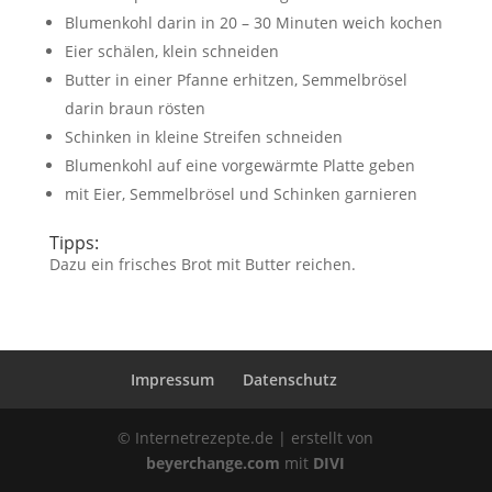
Blumenkohl darin in 20 – 30 Minuten weich kochen
Eier schälen, klein schneiden
Butter in einer Pfanne erhitzen, Semmelbrösel
darin braun rösten
Schinken in kleine Streifen schneiden
Blumenkohl auf eine vorgewärmte Platte geben
mit Eier, Semmelbrösel und Schinken garnieren
Tipps:
Dazu ein frisches Brot mit Butter reichen.
Impressum
Datenschutz
© Internetrezepte.de | erstellt von
beyerchange.com
mit
DIVI