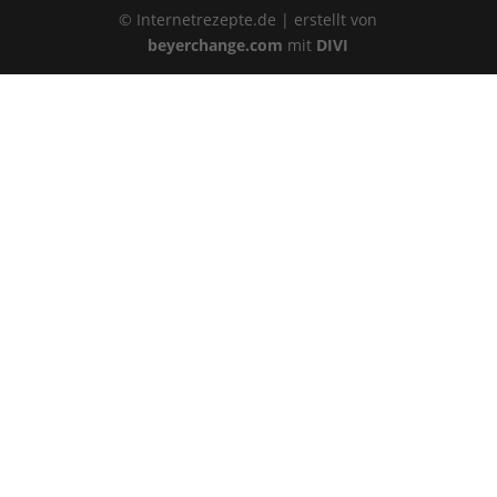
© Internetrezepte.de | erstellt von
beyerchange.com
mit
DIVI