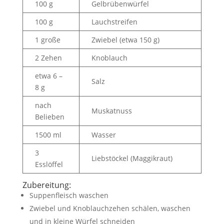
100 g
Gelbrübenwürfel
100 g
Lauchstreifen
1 große
Zwiebel (etwa 150 g)
2 Zehen
Knoblauch
etwa 6 –
Salz
8 g
nach
Muskatnuss
Belieben
1500 ml
Wasser
3
Liebstöckel (Maggikraut)
Esslöffel
Zubereitung:
Suppenfleisch waschen
Zwiebel und Knoblauchzehen schälen, waschen
und in kleine Würfel schneiden