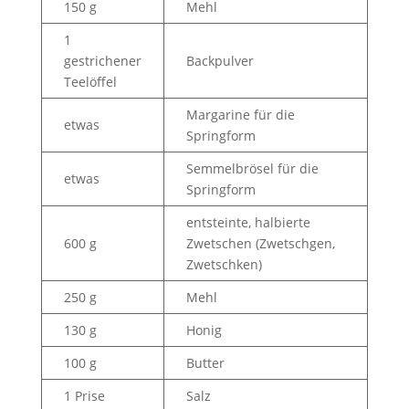
150 g
Mehl
1
gestrichener
Backpulver
Teelöffel
Margarine für die
etwas
Springform
Semmelbrösel für die
etwas
Springform
entsteinte, halbierte
600 g
Zwetschen (Zwetschgen,
Zwetschken)
250 g
Mehl
130 g
Honig
100 g
Butter
1 Prise
Salz