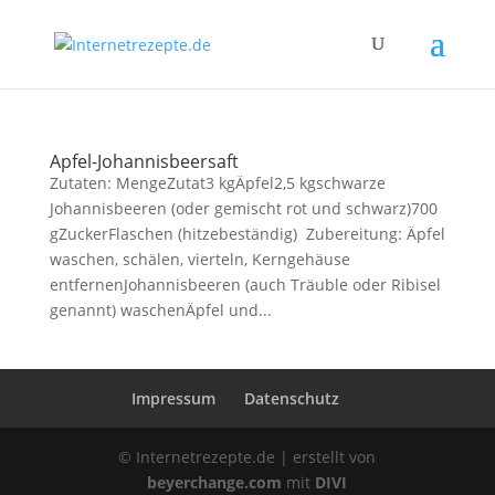
Apfel-Johannisbeersaft
Zutaten: MengeZutat3 kgÄpfel2,5 kgschwarze
Johannisbeeren (oder gemischt rot und schwarz)700
gZuckerFlaschen (hitzebeständig) Zubereitung: Äpfel
waschen, schälen, vierteln, Kerngehäuse
entfernenJohannisbeeren (auch Träuble oder Ribisel
genannt) waschenÄpfel und...
Impressum
Datenschutz
© Internetrezepte.de | erstellt von
beyerchange.com
mit
DIVI