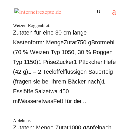
Weizen-Roggenbrot
Zutaten für eine 30 cm lange
Kastenform: MengeZutat750 gBrotmehl
(70 % Weizen Typ 1050, 30 % Roggen
Typ 1150)1 PriseZucker1 PäckchenHefe
(42 g)1 – 2 Teelöffelflüssigen Sauerteig
(fragen sie bei Ihrem Bäcker nach)1
EsslöffelSalzetwa 450
mlWasseretwasFett für die...
Apfelmus
Zutaten: Menge Zutat1000 gÄpfelnach