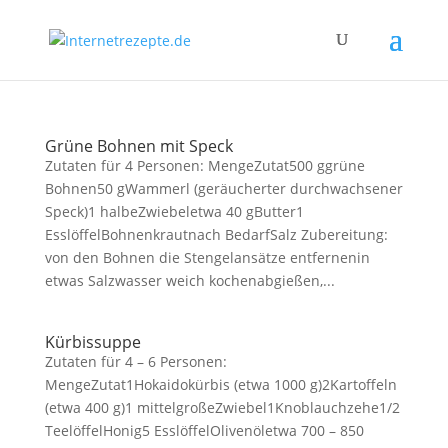
Grüne Bohnen mit Speck
Zutaten für 4 Personen: MengeZutat500 ggrüne
Bohnen50 gWammerl (geräucherter durchwachsener
Speck)1 halbeZwiebeletwa 40 gButter1
EsslöffelBohnenkrautnach BedarfSalz Zubereitung:
von den Bohnen die Stengelansätze entfernenin
etwas Salzwasser weich kochenabgießen,...
Kürbissuppe
Zutaten für 4 – 6 Personen:
MengeZutat1Hokaidokürbis (etwa 1000 g)2Kartoffeln
(etwa 400 g)1 mittelgroßeZwiebel1Knoblauchzehe1/2
TeelöffelHonig5 EsslöffelOlivenöletwa 700 – 850