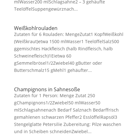
mlWasser200 mlSchlagsahne2 – 3 gehäufte
TeelöffelSuppengewürznach...
Weißkohlrouladen
Zutaten für 6 Rouladen: MengeZutat1 KopfWeißkohl
(Weißkraut)etwa 1500 mlWasser1 TeelöffelSalz500
ggemischtes Hackfleisch (halb Rindfleisch, halb
Schweinefleisch)1Eietwa 60
gSemmelbrösel1/2Zwiebel40 gButter oder
Butterschmalz15 gMehl1 gehäufter...
Champignons in Sahnesoße
Zutaten für 1 Person: Menge Zutat 250
gChampignons1/2Zwiebel50 mlWasser50
mlSchlagsahnenach Bedarf Salznach Bedarffrisch
gemahlenen schwarzen Pfeffer2 EsslöffelRapsöl3
Stengelglatte Petersilie Zubereitung: Pilze waschen
und in Scheiben schneidenZwiebel...