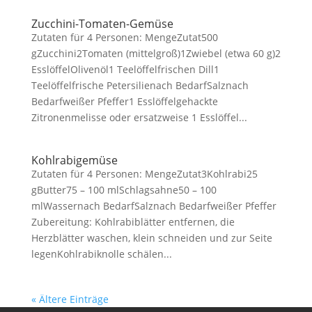
Zucchini-Tomaten-Gemüse
Zutaten für 4 Personen: MengeZutat500
gZucchini2Tomaten (mittelgroß)1Zwiebel (etwa 60 g)2
EsslöffelOlivenöl1 Teelöffelfrischen Dill1
Teelöffelfrische Petersilienach BedarfSalznach
Bedarfweißer Pfeffer1 Esslöffelgehackte
Zitronenmelisse oder ersatzweise 1 Esslöffel...
Kohlrabigemüse
Zutaten für 4 Personen: MengeZutat3Kohlrabi25
gButter75 – 100 mlSchlagsahne50 – 100
mlWassernach BedarfSalznach Bedarfweißer Pfeffer
Zubereitung: Kohlrabiblätter entfernen, die
Herzblätter waschen, klein schneiden und zur Seite
legenKohlrabiknolle schälen...
« Ältere Einträge