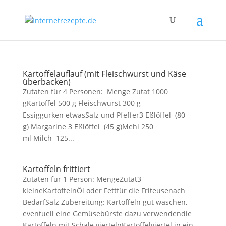
Kartoffelauflauf (mit Fleischwurst und Käse
überbacken)
Zutaten für 4 Personen: Menge Zutat 1000
gKartoffel 500 g Fleischwurst 300 g
Essiggurken etwasSalz und Pfeffer3 Eßlöffel (80
g) Margarine 3 Eßlöffel (45 g)Mehl 250
ml Milch 125...
Kartoffeln frittiert
Zutaten für 1 Person: MengeZutat3
kleineKartoffelnÖl oder Fettfür die Friteusenach
BedarfSalz Zubereitung: Kartoffeln gut waschen,
eventuell eine Gemüsebürste dazu verwendendie
Kartoffeln mit Schale viertelnKartoffelviertel in ein