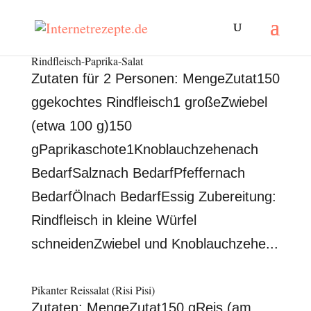
Rindfleisch-Paprika-Salat
Zutaten für 2 Personen: MengeZutat150
ggekochtes Rindfleisch1 großeZwiebel
(etwa 100 g)150
gPaprikaschote1Knoblauchzehenach
BedarfSalznach BedarfPfeffernach
BedarfÖlnach BedarfEssig Zubereitung:
Rindfleisch in kleine Würfel
schneidenZwiebel und Knoblauchzehe...
Pikanter Reissalat (Risi Pisi)
Zutaten: MengeZutat150 gReis (am