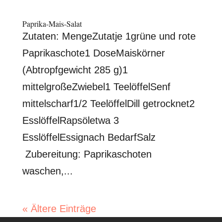
Paprika-Mais-Salat
Zutaten: MengeZutatje 1grüne und rote
Paprikaschote1 DoseMaiskörner
(Abtropfgewicht 285 g)1
mittelgroßeZwiebel1 TeelöffelSenf
mittelscharf1/2 TeelöffelDill getrocknet2
EsslöffelRapsöletwa 3
EsslöffelEssignach BedarfSalz
Zubereitung: Paprikaschoten
waschen,...
« Ältere Einträge